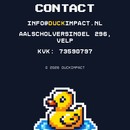
CONTACT
info@
duck
impact.nl
Aalscholversingel 296,
Velp
KVK: 73590797
© 2026 DuckImpact