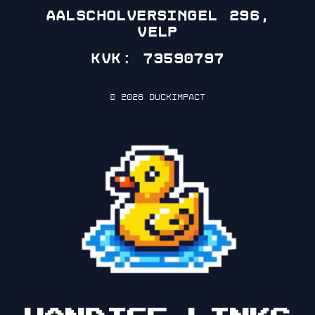
Aalscholversingel 296,
Velp
KVK: 73590797
© 2026 DuckImpact