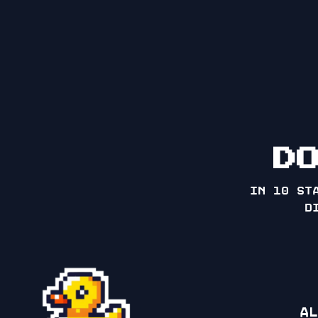
D
in 10 st
d
Al