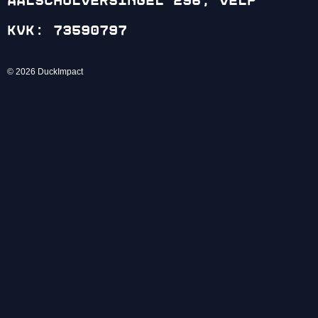
Aalscholversingel 296, Velp
KVK: 73590797
© 2026 DuckImpact