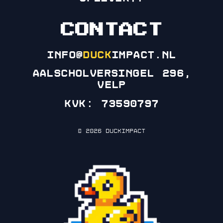
CONTACT
info@
duck
impact.nl
Aalscholversingel 296,
Velp
KVK: 73590797
© 2026 DuckImpact