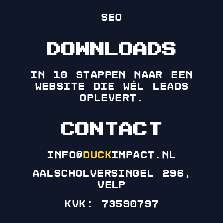
SEO
DOWNLOADS
in 10 stappen naar een
website die wél leads
oplevert.
CONTACT
info@
duck
impact.nl
Aalscholversingel 296,
Velp
KVK: 73590797