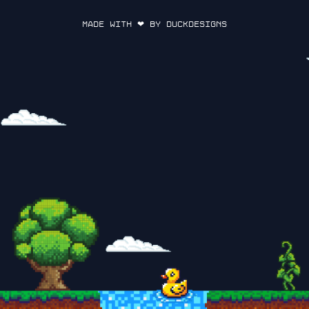
Made with ❤ by DuckDesigns