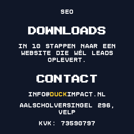
SEO
DOWNLOADS
in 10 stappen naar een
website die wél leads
oplevert.
CONTACT
info@
duck
impact.nl
Aalscholversingel 296,
Velp
KVK: 73590797